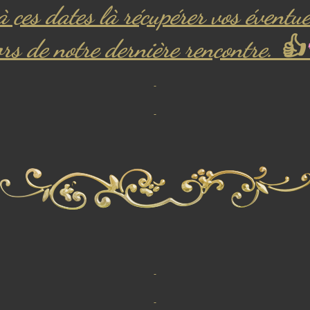
à ces dates là récupérer vos évent
rs de notre dernière rencontre. 👍