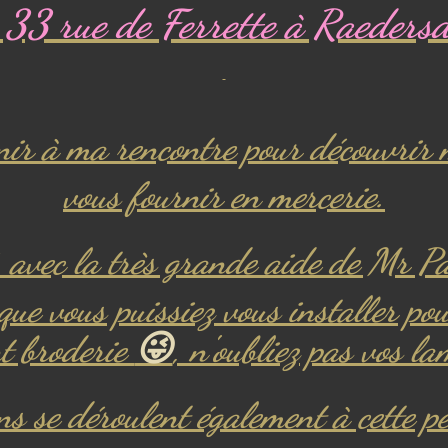
33 rue de Ferrette à Raeders
enir à ma rencontre pour découvrir 
vous fournir en mercerie.
é, avec la très grande aide de Mr P
que vous puissiez vous installer p
nt broderie
😜
, n'oubliez pas vos l
ns se déroulent également à cette 