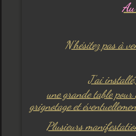
Au 
N'hésitez pas à v
J'ai install
une grande table pour 
grignotage et éventuelleme
Plusieurs manifestatio