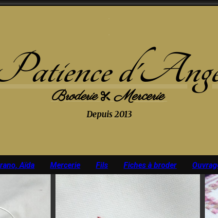
Patience d'Ang
Broderie
Mercerie

Depuis 2013
urano, Aïda
Mercerie
Fils
Fiches à broder
Ouvrag