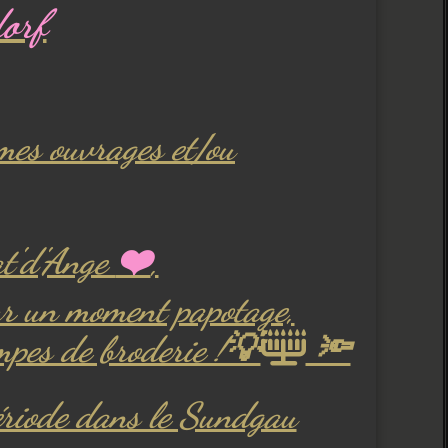
dorf
mes ouvrages et/ou
at'd'Ange
❤️
,
our un moment papotage,
ampes de broderie !💡
🔦

période dans le Sundgau