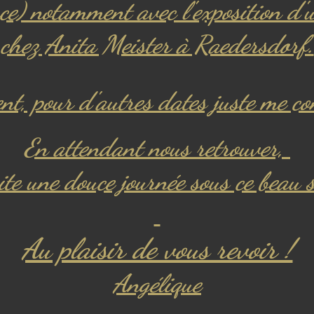
ace) notamment avec l'exposition d
chez Anita Meister à Raedersdorf.
t, pour d'autres dates juste me co
En attendant nous retrouver,
ite une douce journée sous ce beau 
Au plaisir de vous revoir !
Angélique