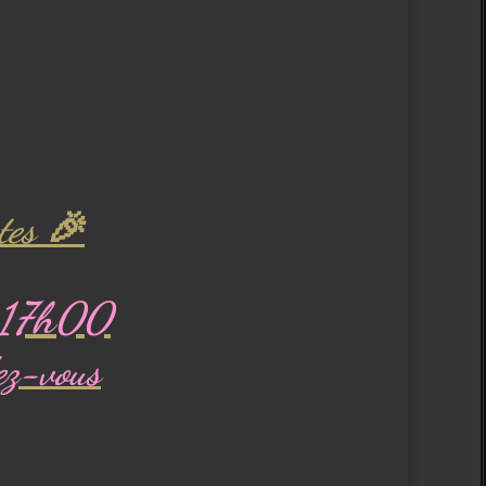
tes 🎉
 17h00
ez-vous