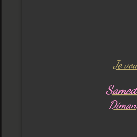
Je vo
Samed
Dimanc