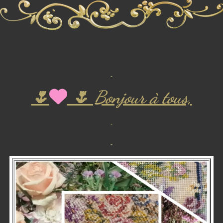
🌷
🌷 Bonjour à tous,
