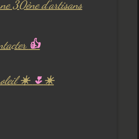
'une 30ène d'artisans
ntacter
👍
soleil ☀️
🌷
☀️