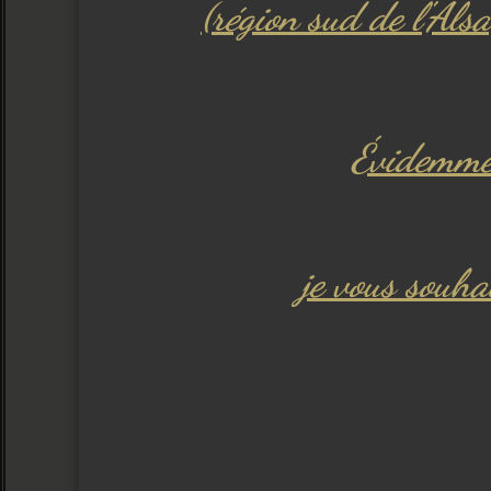
(région sud de l'Als
Évidemmen
je vous souha