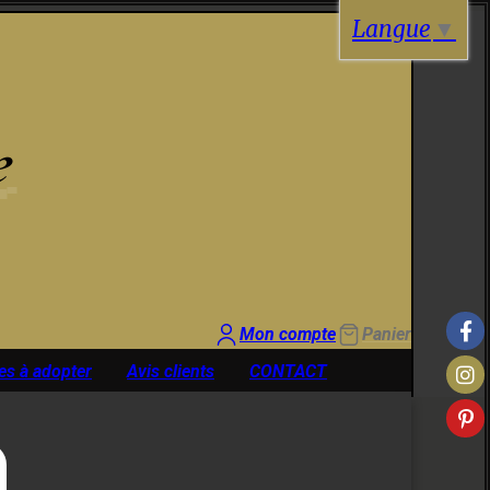
Langue
▼
e
Mon compte
Panier
es à adopter
Avis clients
CONTACT