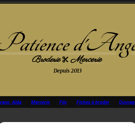
Patience d'Ang
Broderie
Mercerie

Depuis 2013
urano, Aïda
Mercerie
Fils
Fiches à broder
Ouvrag