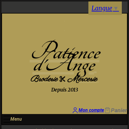
Panneau de gestion des cookies
Langue
▼
Patience
d'Ange
Broderie
Mercerie

Depuis 2013
Panier
Mon compte