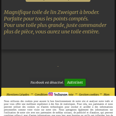
Magnifique toile de lin Zweigart à broder.
Parfaite pour tous les points comptés.
Pour une toile plus grande, juste commander
plus de pièce, vous aurez une toile entière.
Autoriser
Facebook est désactivé.
Mentions Légales
Conditions générales de vente
Gestion cookies
Mon
Compte
Créer un site internet
Nous utilisons des cookies pour assurer le bon fonctionnement de notre site et analyser notre trafic et
pour vous offrir une meilleure expérience à des fins de statistiques. Pour cela, nos partenaires et nous
peuvent utiliser des cookies ou d'autres technologies pour stocker et accéder à des informations
personnelles comme votre visite sur notre site. Nous partageons également des informations sur
l'utilisation de notre site avec nos partenaires de médias sociaux, de publicité et d'analyse, qui peuvent
combiner celles-ci avec d'autres informations que vous leur avez fournies ou qu'ils ont collectées lors de