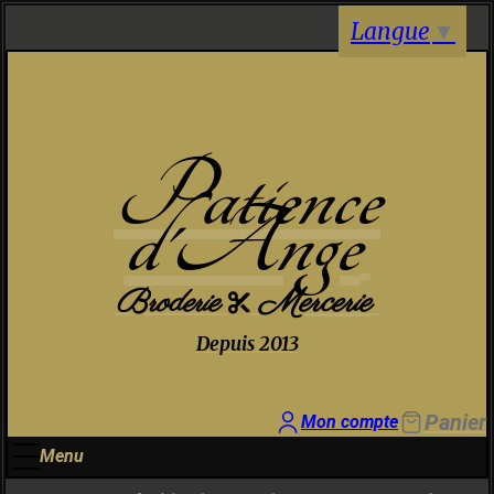
Panneau de gestion des cookies
Langue
▼
Patience
d'Ange
Broderie
Mercerie

Depuis 2013
Panier
Mon compte