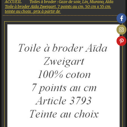
ACCUEIL
Toiles à broder : Gaze de soie, Lin, Murano, Aïda
Toile à broder Aïda Zweigart, 7 points au cm, 50 cm x 55 cm,
teinte au choix , prix à partir de