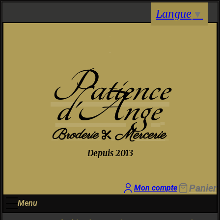
Panneau de gestion des cookies
Langue
▼
Patience
d'Ange
Broderie
Mercerie

Depuis 2013
Panier
Mon compte