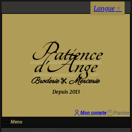
Panneau de gestion des cookies
Langue
▼
Patience
d'Ange
Broderie
Mercerie

Depuis 2013
Panier
Mon compte